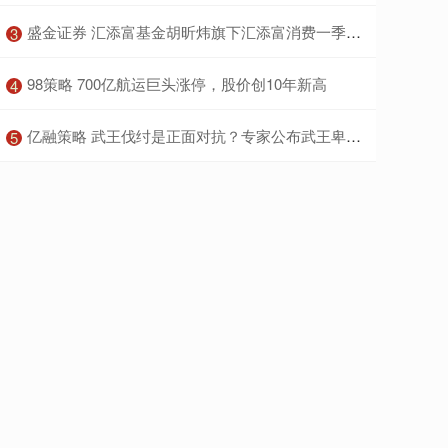
​盛金证券 汇添富基金胡昕炜旗下汇添富消费一季报最新持仓，重仓美的集团
3
​98策略 700亿航运巨头涨停，股价创10年新高
4
​亿融策略 武王伐纣是正面对抗？专家公布武王卑劣的手段，却被孟子洗白
5