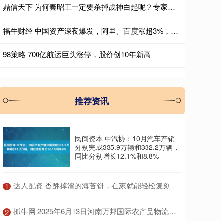
鼎信天下 为何秦昭王一定要杀掉战神白起呢？专家：换成你，你也会除掉他
福牛财经 中国资产深夜爆发，阿里、百度涨超3%，加密货币13万人爆仓
98策略 700亿航运巨头涨停，股价创10年新高
推荐资讯
民间资本 中汽协：10月汽车产销
分别完成335.9万辆和332.2万辆，
同比分别增长12.1%和8.8%
​达人配资 香酥掉渣的海苔饼，在家就能轻松复刻
1
​抓牛网 2025年6月13日河南万邦国际农产品物流股份有限公司价格行情
2