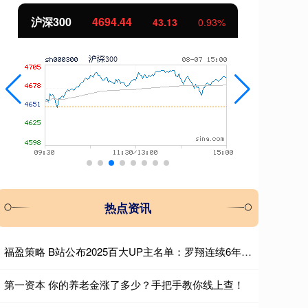
沪深300
4694.44
北
43.13
0.93%
热点资讯
福盈策略 B站公布2025百大UP主名单：罗翔连续6年入选，影视飓风获最多弹幕
第一资本 你的养老金涨了多少？手把手教你线上查！