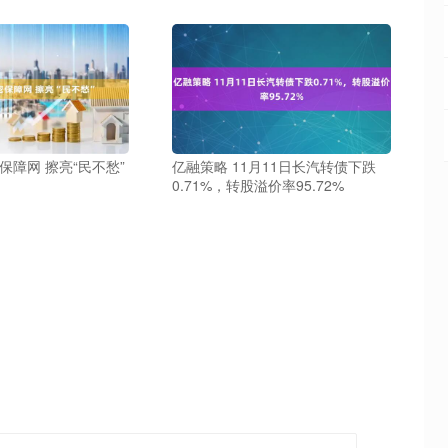
保障网 擦亮“民不愁”
亿融策略 11月11日长汽转债下跌
0.71%，转股溢价率95.72%