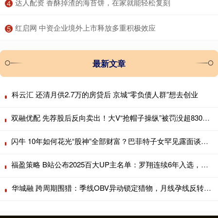
​达人配资 香酥掉渣的海苔饼，在家就能轻松复刻
4
​红启网 中资企业境外上市释放多重积极效应
5
最新文章
科云汇 还清月供2.7万的房贷后 京城“零负债人群”想去创业
双融优配 先荐股后反向卖出！大V“抢帽子操纵”被罚没超8300万元 3年市场禁入
闪牛 10年如何花光“股神”全部财富？巴菲特子女罕见露面谈千亿慈善挑战
福盈策略 B站公布2025百大UP主名单：罗翔连续6年入选，影视飓风获最多弹幕
华城融 跨周期围猎：季线OBV异动锁定猎物，月线孕线反转扣动扳机