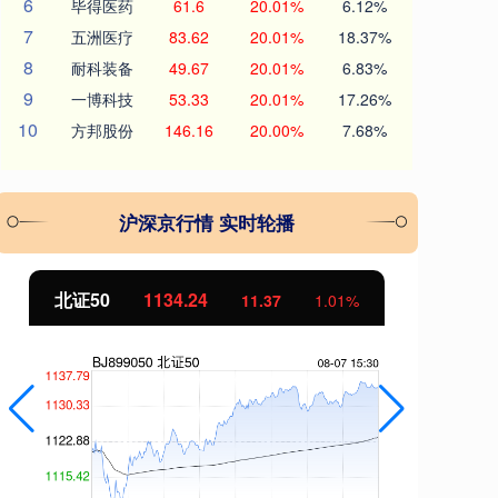
6
毕得医药
61.6
20.01%
6.12%
7
五洲医疗
83.62
20.01%
18.37%
8
耐科装备
49.67
20.01%
6.83%
9
一博科技
53.33
20.01%
17.26%
10
方邦股份
146.16
20.00%
7.68%
沪深京行情 实时轮播
北证50
1134.24
创
11.37
1.01%