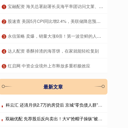
​宝融配资 海关总署副署长吴海平率团访问文莱、乌兹别克斯坦
1
​股速查 美国5月CPI同比增2.4%，美联储降息预期升温，黄金短线冲高
2
​永信策略 卖爆，销量大涨6倍！第一波尝鲜的人开始“裂”了：像被电击！医生提醒
3
​达人配资 香酥掉渣的海苔饼，在家就能轻松复刻
4
​红启网 中资企业境外上市释放多重积极效应
5
最新文章
科云汇 还清月供2.7万的房贷后 京城“零负债人群”想去创业
双融优配 先荐股后反向卖出！大V“抢帽子操纵”被罚没超8300万元 3年市场禁入