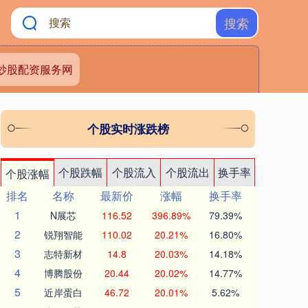
搜索
炒股配资服务网
个股实时涨跌榜
个股跌幅
个股流入
个股流出
换手率
个股涨幅
排名
名称
最新价
涨幅
换手率
1
N展芯
116.52
396.89%
79.39%
2
锐翔智能
110.02
20.21%
16.80%
3
志特新材
14.8
20.03%
14.18%
4
博腾股份
20.44
20.02%
14.77%
5
近岸蛋白
46.72
20.01%
5.62%