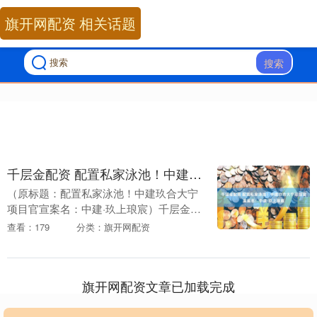
旗开网配资 相关话题
搜索
千层金配资 配置私家泳池！中建玖合大宁项目官宣案名：中建·玖上琅宸
（原标题：配置私家泳池！中建玖合大宁
项目官宣案名：中建·玖上琅宸）千层金配
资 乐居财经上海 张林霞 中建玖合大宁项
查看：179
分类：旗开网配资
目正式官宣案名中建·玖上琅宸，地块位于
广中西路....
旗开网配资文章已加载完成