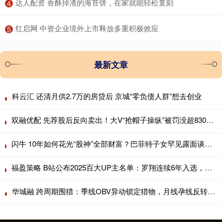
​达人配资 香酥掉渣的海苔饼，在家就能轻松复刻
4
​红启网 中资企业境外上市释放多重积极效应
5
最新文章
科云汇 还清月供2.7万的房贷后 京城“零负债人群”想去创业
双融优配 先荐股后反向卖出！大V“抢帽子操纵”被罚没超8300万元 3年市场禁入
闪牛 10年如何花光“股神”全部财富？巴菲特子女罕见露面谈千亿慈善挑战
福盈策略 B站公布2025百大UP主名单：罗翔连续6年入选，影视飓风获最多弹幕
华城融 跨周期围猎：季线OBV异动锁定猎物，月线孕线反转扣动扳机