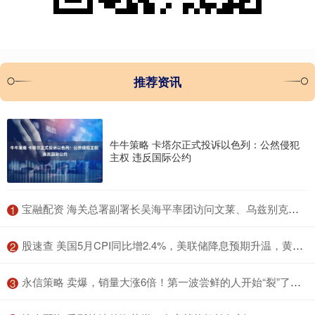
推荐资讯
牛牛策略 卡塔尔正式投诉以色列：公然侵犯
主权 违反国际公约
​宝融配资 海关总署副署长吴海平率团访问文莱、乌兹别克斯坦
1
​股速查 美国5月CPI同比增2.4%，美联储降息预期升温，黄金短线冲高
2
​永信策略 卖爆，销量大涨6倍！第一波尝鲜的人开始“裂”了：像被电击！医生提醒
3