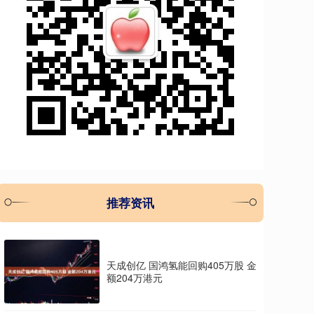
推荐资讯
天成创亿 国鸿氢能回购405万股 金
额204万港元