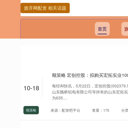
旗开网配资 相关话题
首页
顺策略 宏创控股：拟购买宏拓实业10
每经AI快讯，5月22日，宏创控股(00237
10-18
山东魏桥铝电有限公司等持有的山东宏拓实
为635....
来源：配资吧平台
查看：175
分
顺策略