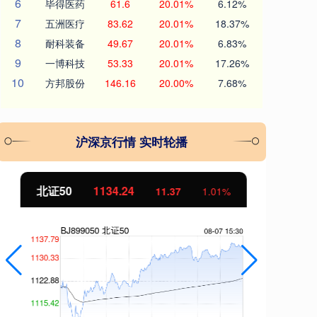
6
毕得医药
61.6
20.01%
6.12%
7
五洲医疗
83.62
20.01%
18.37%
8
耐科装备
49.67
20.01%
6.83%
9
一博科技
53.33
20.01%
17.26%
10
方邦股份
146.16
20.00%
7.68%
沪深京行情 实时轮播
北证50
1134.24
创
11.37
1.01%