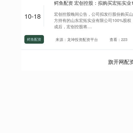
鳄鱼配资 宏创控股：拟购买宏拓实业1
宏创控股晚间公告，公司拟发行股份购买山
10-18
方持有的山东宏拓实业有限公司100%股权，
成后，宏创控股将....
来源：龙坤投资配资平台
查看：223
鳄鱼配资
旗开网配
深证成指
14311.01
.68
1.02%
200.89
1