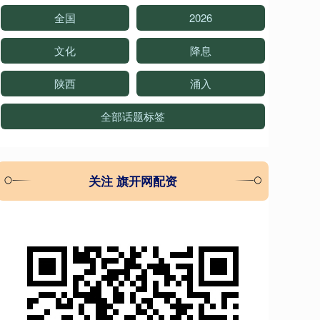
全国
2026
文化
降息
陕西
涌入
全部话题标签
关注 旗开网配资