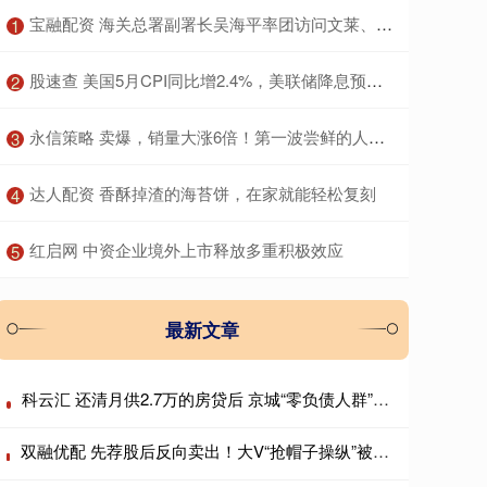
​宝融配资 海关总署副署长吴海平率团访问文莱、乌兹别克斯坦
1
​股速查 美国5月CPI同比增2.4%，美联储降息预期升温，黄金短线冲高
2
​永信策略 卖爆，销量大涨6倍！第一波尝鲜的人开始“裂”了：像被电击！医生提醒
3
​达人配资 香酥掉渣的海苔饼，在家就能轻松复刻
4
​红启网 中资企业境外上市释放多重积极效应
5
最新文章
科云汇 还清月供2.7万的房贷后 京城“零负债人群”想去创业
双融优配 先荐股后反向卖出！大V“抢帽子操纵”被罚没超8300万元 3年市场禁入