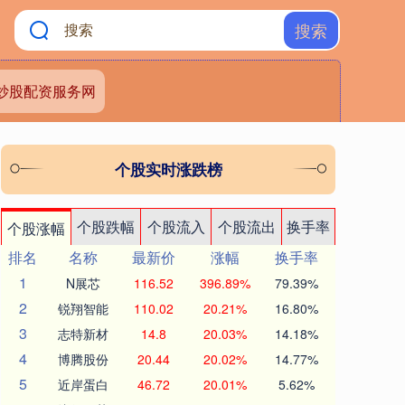
搜索
炒股配资服务网
个股实时涨跌榜
个股跌幅
个股流入
个股流出
换手率
个股涨幅
排名
名称
最新价
涨幅
换手率
1
N展芯
116.52
396.89%
79.39%
2
锐翔智能
110.02
20.21%
16.80%
3
志特新材
14.8
20.03%
14.18%
4
博腾股份
20.44
20.02%
14.77%
5
近岸蛋白
46.72
20.01%
5.62%