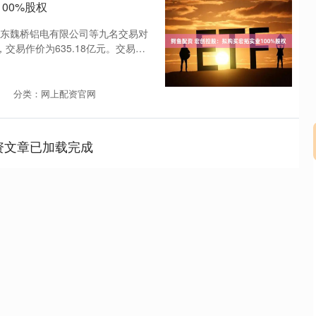
00%股权
东魏桥铝电有限公司等九名交易对
交易作价为635.18亿元。交易完
分类：网上配资官网
资文章已加载完成
沪深300
4694.44
.42%
43.13
0.93%