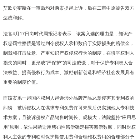
艾欧史密斯在一审后均对两案提起上诉，后在二审中原被告双方
达成和解。
法官4月17日向时代周报记者表示，该案入选的理由是，知识产
权惩罚性赔偿是通过判令侵权人承担数倍于实际损失的赔偿金，
制裁和打击故意、严重知识产权侵权行为的制度，在填平权利人
损失的同时，更形成“严保护”的司法威慑，对于保护专利权人合
法权益、提高侵权行为成本、激励创新创造和经济社会发展具有
重要的制度价值。
而该案系一起国内权利人起诉涉外品牌产品恶意侵害其专利权的
纠纷，被诉侵权人在谋求专利免费许可未果后仍实施他人专利技
术方案，且被诉侵权产品销售时间长、规模大，法院坚持“应用尽
用”原则，依法果断适用惩罚性赔偿确定损害赔偿数额，同时对权
利人主张的专利临时保护期使用费和合理维权费用的合理部分予