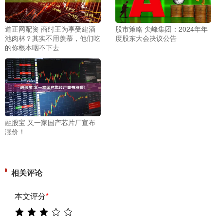
道正网配资 商纣王为享受建酒
股市策略 尖峰集团：2024年年
池肉林？其实不用羡慕，他们吃
度股东大会决议公告
的你根本咽不下去
融股宝 又一家国产芯片厂宣布
涨价！
相关评论
本文评分
*