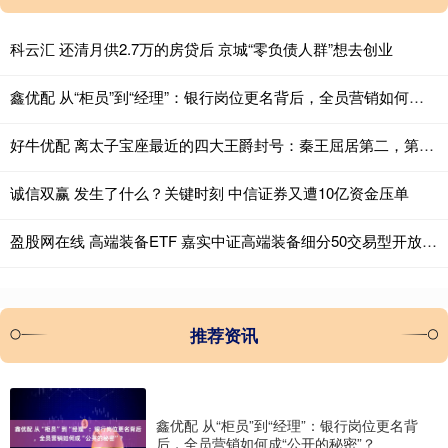
科云汇 还清月供2.7万的房贷后 京城“零负债人群”想去创业
鑫优配 从“柜员”到“经理”：银行岗位更名背后，全员营销如何成“公开的秘密”？
好牛优配 离太子宝座最近的四大王爵封号：秦王屈居第二，第一个比它还牛
诚信双赢 发生了什么？关键时刻 中信证券又遭10亿资金压单
盈股网在线 高端装备ETF 嘉实中证高端装备细分50交易型开放式指数证券投资基金开通集合申购业务的公告
推荐资讯
鑫优配 从“柜员”到“经理”：银行岗位更名背
后，全员营销如何成“公开的秘密”？