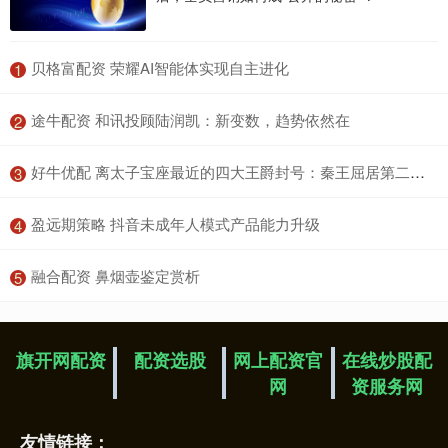
​贝格富配资 荣耀AI智能体实现自主进化
1
​途牛配资 和讯投顾陆润凯：新变数，趋势依然在
2
​好牛优配 离太子宝座最近的四大王爵封号：秦王屈居第二，第一个比它还牛
3
​盈远期策略 抖音未成年人模式产品能力升级
4
​融合配资 鼻烟壶鉴定赏析
5
旗开网配资
配资选股
网上配资官
在线炒股配
网
资服务网
友情链接：