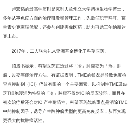
卢宏韬的最高学历则是克利夫兰州立大学调控生物学博士，
多年从事免疫方面的治疗研发和管理工作，先后任职于拜耳、葛
兰素史克豪瑞优配，还参与创建再鼎医药，助力再鼎三年纳斯达
克上市。
2017年，二人联合礼来亚洲基金孵化了科望医药。
招股书显示，科望医药正透过将「冷」肿瘤变为「热」肿
瘤，改变癌症治疗方法。有证据表明，TME的状况是导致免疫检
查点抑制剂（ICI）疗效有限的一个主要因素。以抑制性TME及缺
乏T细胞浸润为特征的「冷」肿瘤不仅对ICI的反应较弱，而且在
初次治疗后还会对ICI产生耐药性。科望医药战略重点是消除TME
中的抑制因子，诱导产生跨肿瘤类型的更高免疫反应，从而实现
更强大的抗肿瘤活性。