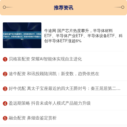
推荐资讯
牛途网 国产芯片热度攀升，半导体材料
ETF、半导体产业ETF、半导体设备ETF、科
创半导体ETF涨超6%
​贝格富配资 荣耀AI智能体实现自主进化
1
​途牛配资 和讯投顾陆润凯：新变数，趋势依然在
2
​好牛优配 离太子宝座最近的四大王爵封号：秦王屈居第二，第一个比它还牛
3
​盈远期策略 抖音未成年人模式产品能力升级
4
​融合配资 鼻烟壶鉴定赏析
5