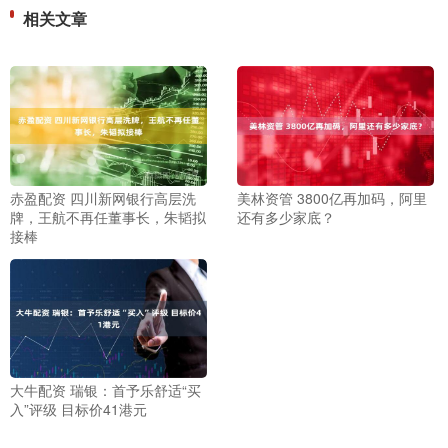
相关文章
赤盈配资 四川新网银行高层洗
美林资管 3800亿再加码，阿里
牌，王航不再任董事长，朱韬拟
还有多少家底？
接棒
大牛配资 瑞银：首予乐舒适“买
入”评级 目标价41港元