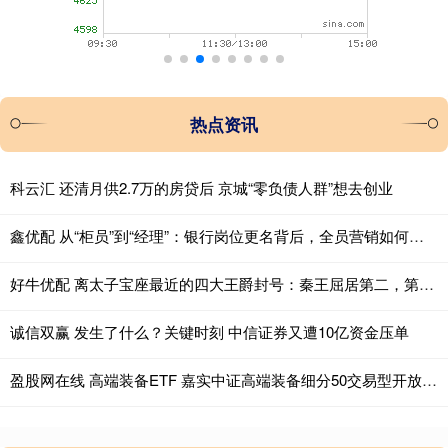
热点资讯
科云汇 还清月供2.7万的房贷后 京城“零负债人群”想去创业
鑫优配 从“柜员”到“经理”：银行岗位更名背后，全员营销如何成“公开的秘密”？
好牛优配 离太子宝座最近的四大王爵封号：秦王屈居第二，第一个比它还牛
诚信双赢 发生了什么？关键时刻 中信证券又遭10亿资金压单
盈股网在线 高端装备ETF 嘉实中证高端装备细分50交易型开放式指数证券投资基金开通集合申购业务的公告