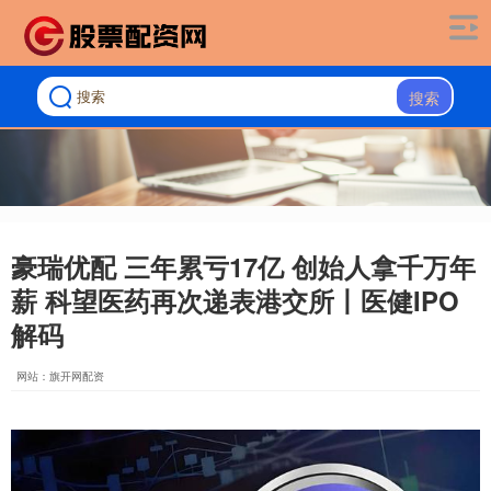
搜索
豪瑞优配 三年累亏17亿 创始人拿千万年
薪 科望医药再次递表港交所丨医健IPO
解码
网站：旗开网配资