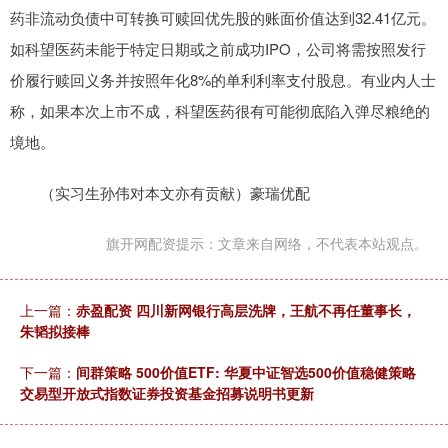
药非流动负债中可转换可赎回优先股的账面价值达到32.41亿元。
如科望医药未能于特定日期或之前成功IPO，公司将需按照发行
价履行赎回义务并按照年化8%的单利利率支付股息。有业内人士
称，如果本次上市不成，科望医药很有可能彻底陷入弹尽粮绝的
境地。
（实习生孙伟对本文亦有贡献）豪瑞优配
旗开网配资提示：文章来自网络，不代表本站观点。
上一篇：
赤盈配资 四川新网银行高层洗牌，王航不再任董事长，
朱韬拟接棒
下一篇：
间群策略 500价值ETF: 华夏中证智选500价值稳健策略
交易型开放式指数证券投资基金招募说明书更新