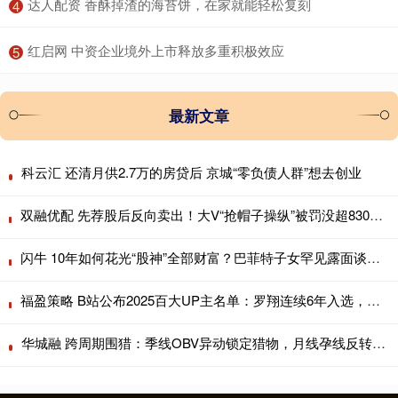
​达人配资 香酥掉渣的海苔饼，在家就能轻松复刻
4
​红启网 中资企业境外上市释放多重积极效应
5
最新文章
科云汇 还清月供2.7万的房贷后 京城“零负债人群”想去创业
双融优配 先荐股后反向卖出！大V“抢帽子操纵”被罚没超8300万元 3年市场禁入
闪牛 10年如何花光“股神”全部财富？巴菲特子女罕见露面谈千亿慈善挑战
福盈策略 B站公布2025百大UP主名单：罗翔连续6年入选，影视飓风获最多弹幕
华城融 跨周期围猎：季线OBV异动锁定猎物，月线孕线反转扣动扳机