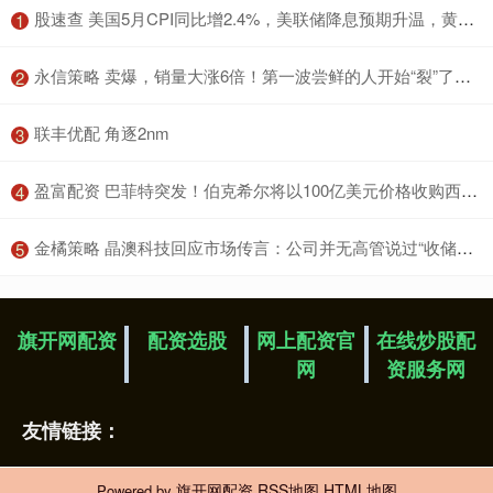
​股速查 美国5月CPI同比增2.4%，美联储降息预期升温，黄金短线冲高
1
​永信策略 卖爆，销量大涨6倍！第一波尝鲜的人开始“裂”了：像被电击！医生提醒
2
​联丰优配 角逐2nm
3
​盈富配资 巴菲特突发！伯克希尔将以100亿美元价格收购西方石油子公司
4
​金橘策略 晶澳科技回应市场传言：公司并无高管说过“收储平台黄了”一事
5
旗开网配资
配资选股
网上配资官
在线炒股配
网
资服务网
友情链接：
旗开网配资
RSS地图
HTML地图
Powered by