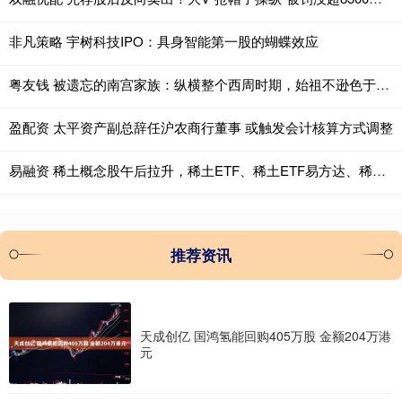
非凡策略 宇树科技IPO：具身智能第一股的蝴蝶效应
粤友钱 被遗忘的南宫家族：纵横整个西周时期，始祖不逊色于姜子牙
盈配资 太平资产副总辞任沪农商行董事 或触发会计核算方式调整
易融资 稀土概念股午后拉升，稀土ETF、稀土ETF易方达、稀土ETF嘉实上涨
推荐资讯
天成创亿 国鸿氢能回购405万股 金额204万港
元